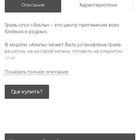
Описание
Характеристики
Гриль-стол «Альпы» – это центр притяжения всех
близких и родных.
В модели «Альпы» может быть установлена гриль-
решетка, на которой можно готовить на открытом
огне.
Наличие зольника упрощает процесс очистки гриля
Показать полное описание
после его использования.
Благодаря тому, что вставка с грилем отделена от
Где купить?
стола, температура стола остаётся комфортной.
Также, для вашего удобства по всему периметру
стола располагаются удобные полки для хранения
дров. Готовить можно на решетке, подставке под
казан и шампура.