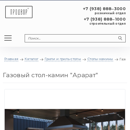
+7 (938) 888‒3000
розничный отдел
+7 (938) 888‒1000
строительный отдел
Главная
Каталог
Грили и гриль-столы
Столы-камины
Газов
Газовый стол-камин "Арарат"