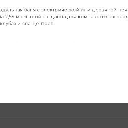
одульная баня с электрической или дровяной печь
 на 2,55 м высотой созданна для компактных загор
лубах и спа-центров.
мерный стеклопакет толщиной 28 мм.
на, внутренняя отделка: стены – ольха нетермирова
ез печи. Опционально: электрокаменка Harvia либо
лекте с дымоходом.
 печи