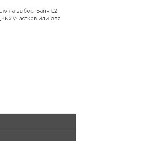
ю на выбор. Баня L2
одных участков или для
нная, полок и скамья –
 дровяная печь Harvia с