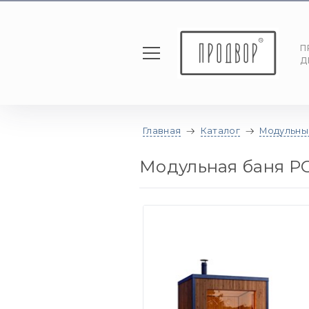
П
Д
Главная
Каталог
Модульны
Модульная баня P