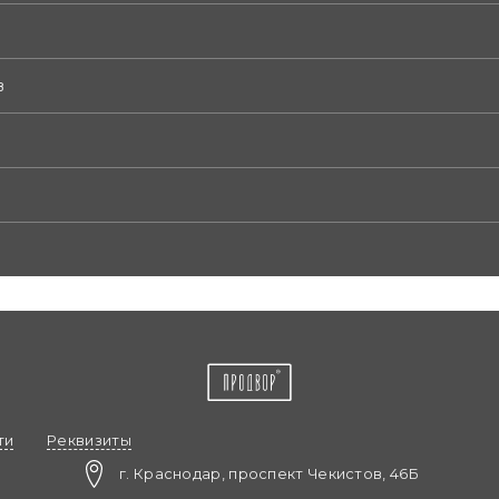
в
ти
Реквизиты
г. Краснодар, проспект Чекистов, 46Б​