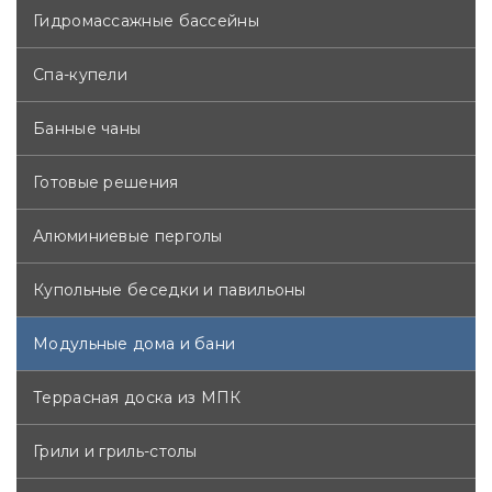
вентиляционная система, светодиодная подсветка.
Гидромассажные бассейны
В базовой комплектации: без печи. Опционально:
Спа-купели
электрокаменка Harvia, Sangens, либо дровяная
печь Harvia с внутренней топкой в комплекте с
Банные чаны
дымоходом.
* цена без учёта террасы и печи
Готовые решения
Алюминиевые перголы
Купольные беседки и павильоны
Модульные дома и бани
Террасная доска из МПК
Грили и гриль-столы