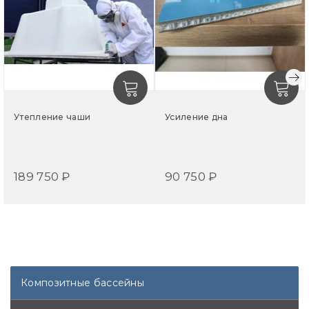
желаемую нагрузку.
Чаша бассейна ЭРИ выполнена из многослойного
композитного материала, который не подвержен
гниению, деформации от температурных перепадов,
выгоранию на солнце. Гладкая поверхность без швов и
острых углов не склонна к биозарастанию. Поэтому
вода дольше остается чистой, а уход за композитным
Утепление чаши
Усиление дна
бассейном прост и экономичен.
Цветовая палитра STANDART включает 5 популярных
базовых оттенков. От цвета чаши во многом зависит,
189 750 ₽
90 750 ₽
какой эффект будет создавать вода и насколько
гармонично бассейн будет сочетаться с ландшафтом
участка и экстерьером дома.
Создать впечатление небесной глади помогает белая,
голубая или синяя чаша: чем темнее оттенок
покрытия, тем насыщеннее будет цвет воды.
Композитные бассейны
Доставка рассчитывается индивидуально.