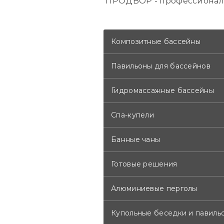
ПРОДВОР - профессионал
Композитные бассейны
Павильоны для бассейнов
Гидромассажные бассейны
Спа-купели
Банные чаны
Готовые решения
Алюминиевые перголы
Купольные беседки и павиль