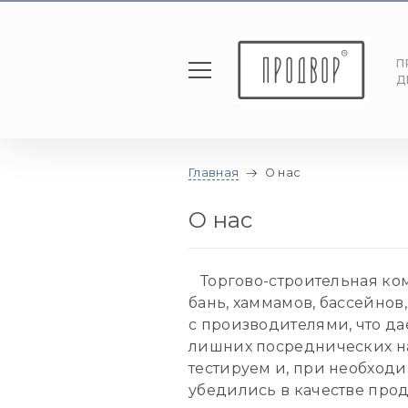
П
Д
Главная
О нас
О нас
Торгово-строительная ком
бань, хаммамов, бассейнов
с производителями, что д
лишних посреднических на
тестируем и, при необходи
убедились в качестве прод