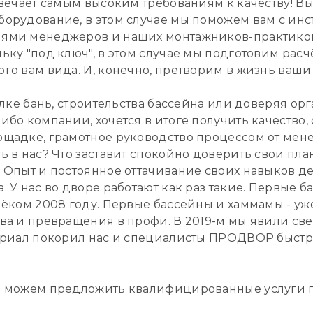
твечает самым высоким требованиям к качеству! В
борудование, в этом случае мы поможем вам с инс
ями менеджеров и наших монтажников-практиков
ьку "под ключ", в этом случае мы подготовим расчё
го вам вида. И, конечно, претворим в жизнь ваши
лке бань, строительства бассейна или доверяя ор
ибо компании, хочется в итоге получить качество
щадке, грамотное руководство процессом от менед
ть в нас? Что заставит спокойно доверить свои п
 Опыт и постоянное оттачивание своих навыков де
 У нас во дворе работают как раз такие. Первые б
лёком 2008 году. Первые бассейны и хаммамы - уже
ва и превращения в профи. В 2019-м мы явили све
териал покорил нас и специалисты ПРОДВОР быстро
можем предложить квалифицированные услуги п