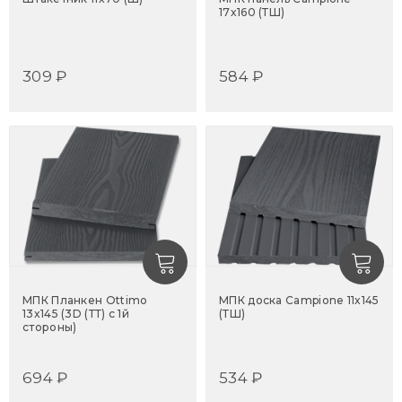
17x160 (ТШ)
309 ₽
584 ₽
МПК Планкен Ottimo
МПК доска Campione 11x145
13x145 (3D (ТТ) с 1й
(ТШ)
стороны)
694 ₽
534 ₽