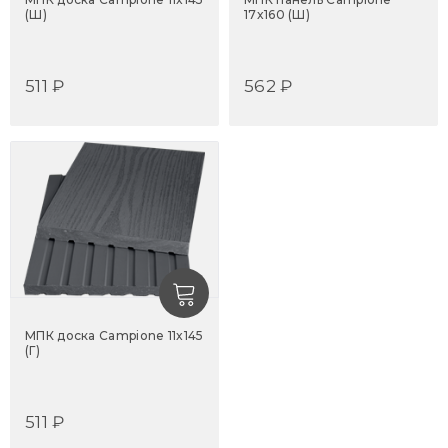
(Ш)
17x160 (Ш)
511 ₽
562 ₽
МПК доска Campione 11x145
(Г)
511 ₽