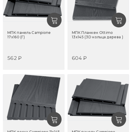
МПК панель Campione
МПК Планкен Ottimo
17x160 (Г)
13x145 (3D кольца дерева )
562 ₽
604 ₽
МПК доска Campione 11x145
МПК панель Campione