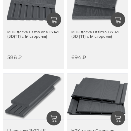
МПК доска Campione 11x145
МПК доска Ottimo 13x145
(3D(ТТ) с 1й стороны)
(3D (ТТ) с 1й стороны)
588 ₽
694 ₽
Штакетник 11x70 (Ш)
МПК панель Campione