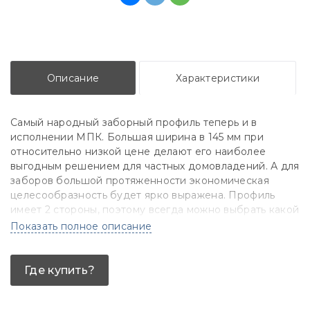
Описание
Характеристики
Самый народный заборный профиль теперь и в
исполнении МПК. Большая ширина в 145 мм при
относительно низкой цене делают его наиболее
выгодным решением для частных домовладений. А для
заборов большой протяженности экономическая
целесообразность будет ярко выражена. Профиль
имеет 2 стороны, поэтому всегда можно выбрать какой
фактурой будет обладать ваш забор.
Показать полное описание
Где купить?