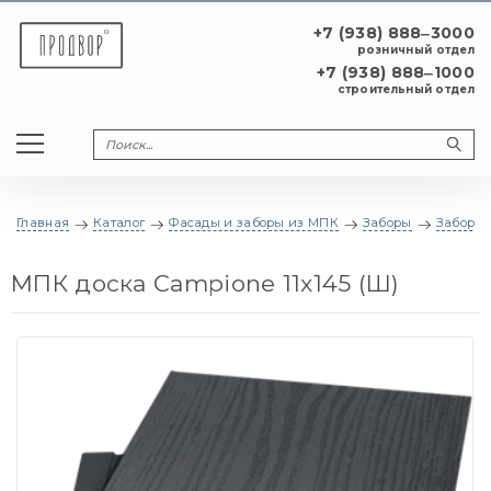
+7 (938) 888‒3000
розничный отдел
+7 (938) 888‒1000
строительный отдел
Главная
Каталог
Фасады и заборы из МПК
Заборы
Заборная
МПК доска Campione 11x145 (Ш)