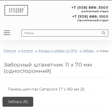
+7 (938) 888‒3000
розничный отдел
+7 (938) 888‒1000
строительный отдел
Главная
Каталог
Фасады и заборы из МПК
Заборы
Заборны
Заборный штакетник 11 x 70 мм
(односторонний)
Панель шип-паз Campione 17 x 160 мм (3)
Заборы (8)