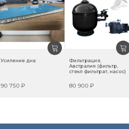
 включает 5 популярных базовых оттенков. От цв
ет создавать вода и насколько гармонично бассейн 
терьером дома.
ной глади помогает белая, голубая или синяя чаша
будет цвет воды.
индивидуально.
Усиление дна
Фильтрация,
Австралия (фильтр,
стекл фильтрат, насос)
90 750 ₽
80 900 ₽