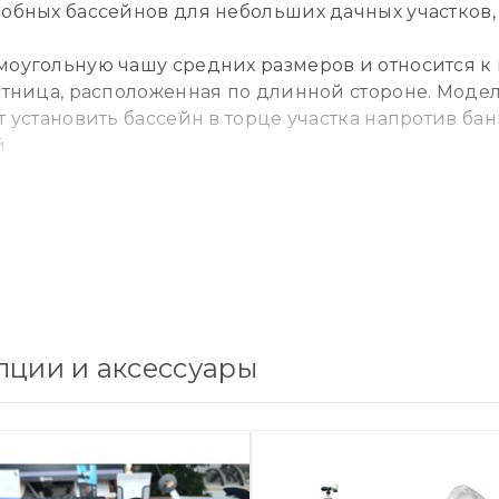
обных бассейнов для небольших дачных участков, 
оугольную чашу средних размеров и относится к 
стница, расположенная по длинной стороне. Моде
 установить бассейн в торце участка напротив б
.
ме и боковому входу бассейн КОРСО оптимально 
 площади. В помещениях с 6-метровыми перекрыти
зного пространства.
тся в две стороны и одновременно могут служить 
дромассажем — и в бассейне появляется полноценн
ции и аксессуары
лнена из многослойного композитного материала
емпературных перепадов, выгоранию на солнце. Гл
онна к биозарастанию. Поэтому вода дольше остаетс
ост и экономичен.