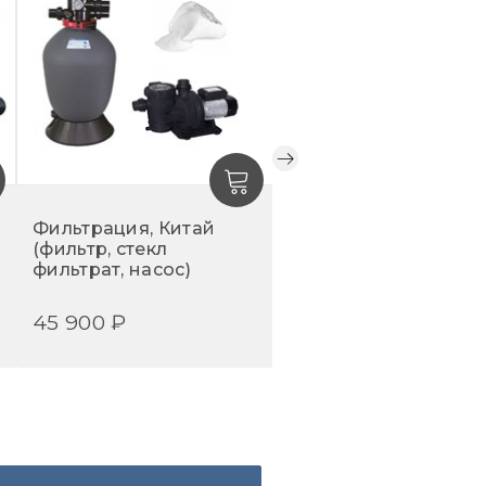
ета чаши во многом
будет сочетаться с
: чем темнее оттенок
Фильтрация, Китай
Терраса МПК/листв
(фильтр, стекл
(материал+монтаж, 
фильтрат, насос)
м2)
45 900 ₽
15 000 ₽