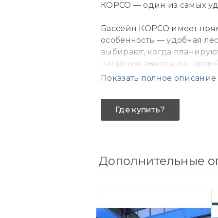
КОРСО — один из самых уд
Бассейн КОРСО имеет прям
особенность — удобная ле
выбирают, когда планируют
напротив выхода из парной
Показать полное описание
Благодаря правильной фор
отдыха без потери ценной
Где купить?
получить максимум от поле
Ступени лестницы расходя
Остается дополнить их ги
Дополнительные оп
Чаша бассейна КОРСО выпо
гниению, деформации от т
швов и острых углов не скл
композитным бассейном пр