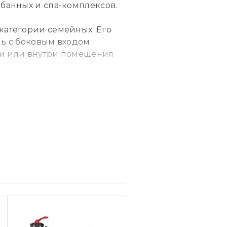
банных и спа-комплексов.
категории семейных. Его
ль с боковым входом
ани или внутри помещения
зонирует уличную зону
ями он также позволяет
как скамейки для сидения.
ая зона для релаксации.
, который не подвержен
адкая поверхность без
я чистой, а уход за