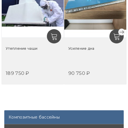
архитектурный облик.
Чаша бассейна РИВЬЕРА 800 выполнена из
многослойного композитного материала, который не
подвержен гниению, деформации от температурных
перепадов, выгоранию на солнце. Гладкая поверхность
без швов и острых углов не склонна к биозарастанию.
Поэтому вода дольше остается чистой, а уход за
Утепление чаши
Усиление дна
композитным бассейном прост и экономичен.
ECOLINE Гарантия на покрытие — 2,5 года, на
герметичность чаши — 10 лет.
189 750 ₽
90 750 ₽
PREMIUM Гарантия на покрытие — 5 лет, на
герметичность чаши — 25 лет.
Стоимость доставки рассчитывается индивидуально и
оплачивается дополнительно.
Композитные бассейны