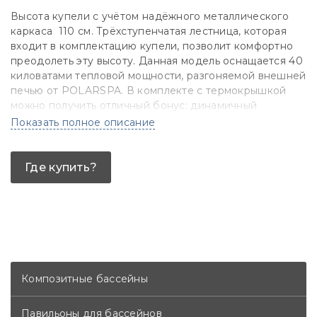
Высота купели с учётом надёжного металлического
каркаса 110 см. Трёхступенчатая лестница, которая
входит в комплектацию купели, позволит комфортно
преодолеть эту высоту. Данная модель оснащается 40
киловатами тепловой мощности, разгоняемой внешней
печью от POLARSPA. В комплекте с термокрышкой
можно получить отличный бонус: динамичный
разогрев плюс сохранение тепла длительное время
Показать полное описание
даже зимой.
Где купить?
Композитные бассейны
Павильоны для бассейнов