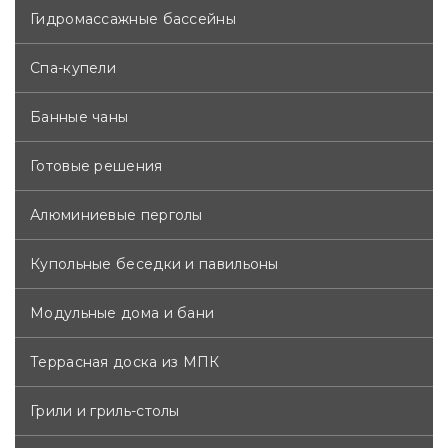
Гидромассажные бассейны
!!! Стоимость павильона именно под ваш размер
рассчитывается индивидуально, с учётом
Спа-купели
особенностей вашего бассейна и пожеланий по
комплектации.
Банные чаны
Доставка рассчитывается индивидуально.
Готовые решения
Алюминиевые перголы
Купольные беседки и павильоны
Модульные дома и бани
Террасная доска из МПК
Грили и гриль-столы