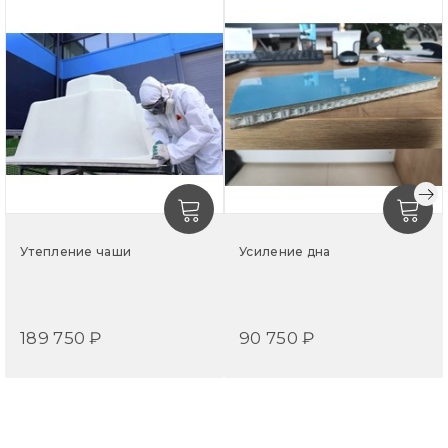
дополнением экстерьеров в стилях минимализм, хай-
тек или сканди. Его простая геометрия, гармония с
большим количеством стекла и свободного
пространства идеально дополнят современный
архитектурный облик.
Чаша бассейна РИВЬЕРА 800 выполнена из
многослойного композитного материала, который не
подвержен гниению, деформации от температурных
перепадов, выгоранию на солнце. Гладкая поверхность
без швов и острых углов не склонна к биозарастанию.
Поэтому вода дольше остается чистой, а уход за
Утепление чаши
Усиление дна
композитным бассейном прост и экономичен.
ECOLINE Гарантия на покрытие — 2,5 года, на
герметичность чаши — 10 лет.
189 750 ₽
90 750 ₽
PREMIUM Гарантия на покрытие — 5 лет, на
герметичность чаши — 25 лет.
Стоимость доставки рассчитывается индивидуально и