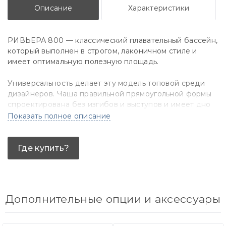
Описание
Характеристики
РИВЬЕРА 800 — классический плавательный бассейн,
который выполнен в строгом, лаконичном стиле и
имеет оптимальную полезную площадь.
Универсальность делает эту модель топовой среди
дизайнеров. Чаша правильной прямоугольной формы
спроектирована без изгибов и выступов и имеет дно
без наклона. Это позволяет максимально использовать
Показать полное описание
площадь бассейна РИВЬЕРА 800 для активного
плавания, занятий аэробикой и подвижных игр.
Где купить?
Сдержанный дизайн модели дополняют ступени с
двух сторон и сиденье для отдыха. Такое
пространство можно усовершенствовать, добавив
гидромассаж, чтобы наслаждаться купанием с
Дополнительные опции и аксессуары
максимальным комфортом.
Бассейн РИВЬЕРА 800 станет органичным