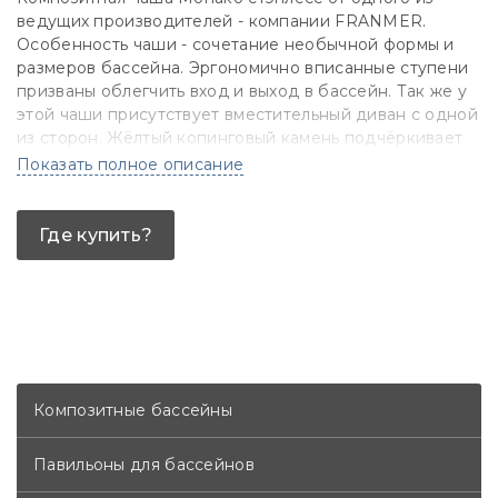
ведущих производителей - компании FRANMER.
Особенность чаши - сочетание необычной формы и
размеров бассейна. Эргономично вписанные ступени
призваны облегчить вход и выход в бассейн. Так же у
этой чаши присутствует вместительный диван с одной
из сторон. Жёлтый копинговый камень подчёркивает
естесственную форму бассейна и отлично смотрится в
Показать полное описание
комбинации с брусчаткой.
Где купить?
Композитные бассейны
Павильоны для бассейнов