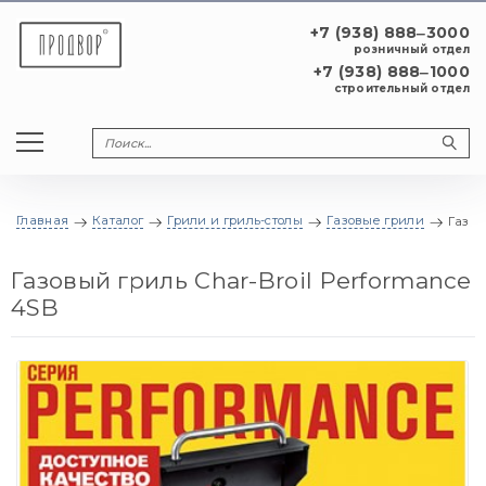
+7 (938) 888‒3000
розничный отдел
+7 (938) 888‒1000
строительный отдел
Главная
Каталог
Грили и гриль-столы
Газовые грили
Газов
Газовый гриль Char-Broil Performance
4SB