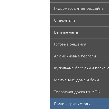
* Двухсторонняя чугунная
Гидромассажные бассейны
поверхность - с обратной с
Спа-купели
Банные чаны
Готовые решения
Алюминиевые перголы
Купольные беседки и павиль
Модульные дома и бани
Террасная доска из МПК
Грили и гриль-столы