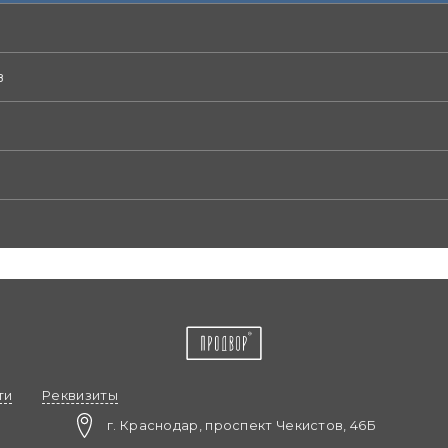
в
ти
Реквизиты
г. Краснодар, проспект Чекистов, 46Б​