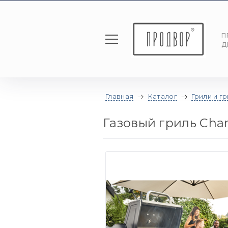
П
Д
Главная
Каталог
Грили и г
Газовый гриль Char