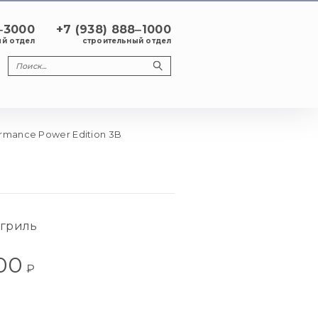
8‒3000
+7 (938) 888‒1000
й отдел
строительный отдел
ormance Power Edition 3B
B
 гриль
00
₽