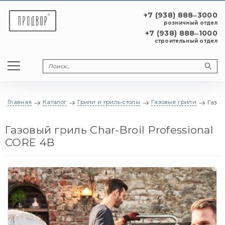
+7 (938) 888‒3000
розничный отдел
+7 (938) 888‒1000
строительный отдел
Главная
Каталог
Грили и гриль-столы
Газовые грили
Газов
Газовый гриль Char-Broil Professional
CORE 4B