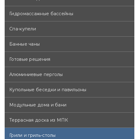
обеспечивает прекрасную теплоизоляцию котла.
Надежный стальной корпус в стильном черном
Гидромассажные бассейны
дизайне имеет достаточно места для хранения
газового баллона до 18 л и различных аксессуаров.
Спа-купели
Колеса с фиксаторами. При необходимости к модели
серии Professional™ можно подключить электрический
вертел, который поставляется отдельно.
Банные чаны
Готовые решения
Алюминиевые перголы
Купольные беседки и павильоны
Модульные дома и бани
Террасная доска из МПК
Грили и гриль-столы