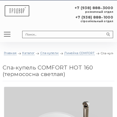
+7 (938) 888‒3000
розничный отдел
+7 (938) 888‒1000
строительный отдел
Главная
Каталог
Спа-купели
Линейка COMFORT
Спа-купел
Спа-купель COMFORT HOT 160
(термососна светлая)