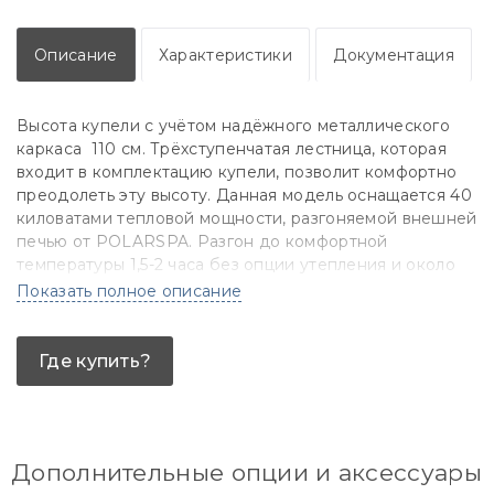
Описание
Характеристики
Документация
Высота купели с учётом надёжного металлического
каркаса 110 см. Трёхступенчатая лестница, которая
входит в комплектацию купели, позволит комфортно
преодолеть эту высоту. Данная модель оснащается 40
киловатами тепловой мощности, разгоняемой внешней
печью от POLARSPA. Разгон до комфортной
температуры 1,5-2 часа без опции утепления и около
часа с таковой. В комплекте с термокрышкой можно
Показать полное описание
получить отличный бонус: динамичный разогрев плюс
сохранение тепла длительное время даже зимой.
Уютные метр шестьдесят в диаметре вместят до 4
Где купить?
человек. Добавь к этому аэромассаж и хромотерапию
и полноценный миниспа готов. Внутренняя чаша
купели имеет идеальные гладкие и приятные на ощупь
формы. И выполнена в спокойном белом цвете. Вода в
Дополнительные опции и аксессуары
такой чаше имеет красивый глубокий оттенок.