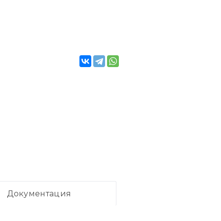
к
м
Документация