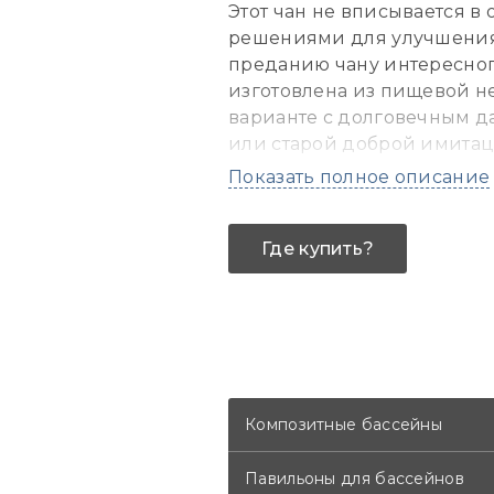
Этот чан не вписывается в
решениями для улучшения 
преданию чану интересног
изготовлена из пищевой н
варианте с долговечным д
или старой доброй имитаци
также установлена систем
Показать полное описание
внимания заслуживает лес
поручнями из дальневосточ
Где купить?
кг. По кругу чан обрамлен
освещения предусмотрена 
из дальневосточного ясеня
или решение с подогревом
Композитные бассейны
Павильоны для бассейнов