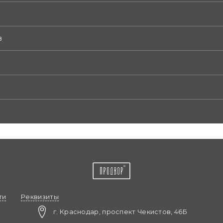
в
ти
Реквизиты
г. Краснодар, проспект Чекистов, 46Б​