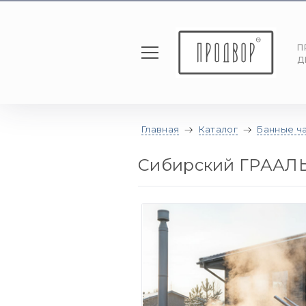
П
Д
Главная
Каталог
Банные ч
Сибирский ГРААЛ